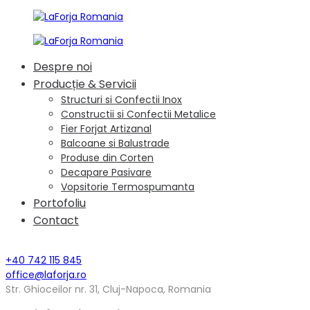
Despre noi
Producție & Servicii
Structuri si Confectii Inox
Constructii si Confectii Metalice
Fier Forjat Artizanal
Balcoane si Balustrade
Produse din Corten
Decapare Pasivare
Vopsitorie Termospumanta
Portofoliu
Contact
+40 742 115 845
office@laforja.ro
Str. Ghioceilor nr. 31, Cluj-Napoca, Romania