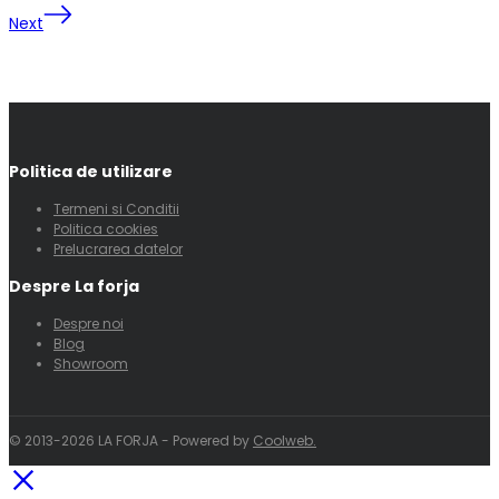
Next
Politica de utilizare
Termeni si Conditii
Politica cookies
Prelucrarea datelor
Despre La forja
Despre noi
Blog
Showroom
© 2013-2026 LA FORJA - Powered by
Coolweb.