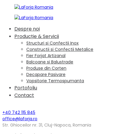
Despre noi
Producție & Servicii
Structuri si Confectii Inox
Constructii si Confectii Metalice
Fier Forjat Artizanal
Balcoane si Balustrade
Produse din Corten
Decapare Pasivare
Vopsitorie Termospumanta
Portofoliu
Contact
+40 742 115 845
office@laforja.ro
Str. Ghioceilor nr. 31, Cluj-Napoca, Romania