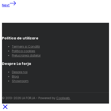
Next
Politica de utilizare
Termeni si Conditii
Politica cookies
Prelucrarea datelor
Despre La forja
Despre noi
Blog
Showroom
© 2013-2026 LA FORJA - Powered by
Coolweb.