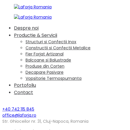
Despre noi
Producție & Servicii
Structuri si Confectii Inox
Constructii si Confectii Metalice
Fier Forjat Artizanal
Balcoane si Balustrade
Produse din Corten
Decapare Pasivare
Vopsitorie Termospumanta
Portofoliu
Contact
+40 742 115 845
office@laforja.ro
Str. Ghioceilor nr. 31, Cluj-Napoca, Romania