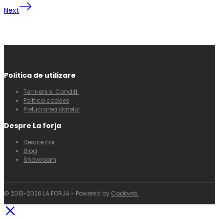
Next
Politica de utilizare
Termeni si Conditii
Politica cookies
Prelucrarea datelor
Despre La forja
Despre noi
Blog
Showroom
© 2013-2026 LA FORJA - Powered by
Coolweb.