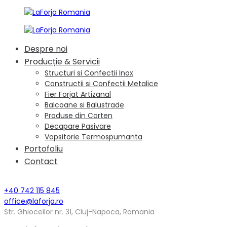
Despre noi
Producție & Servicii
Structuri si Confectii Inox
Constructii si Confectii Metalice
Fier Forjat Artizanal
Balcoane si Balustrade
Produse din Corten
Decapare Pasivare
Vopsitorie Termospumanta
Portofoliu
Contact
+40 742 115 845
office@laforja.ro
Str. Ghioceilor nr. 31, Cluj-Napoca, Romania