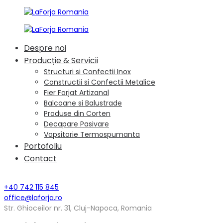
Despre noi
Producție & Servicii
Structuri si Confectii Inox
Constructii si Confectii Metalice
Fier Forjat Artizanal
Balcoane si Balustrade
Produse din Corten
Decapare Pasivare
Vopsitorie Termospumanta
Portofoliu
Contact
+40 742 115 845
office@laforja.ro
Str. Ghioceilor nr. 31, Cluj-Napoca, Romania