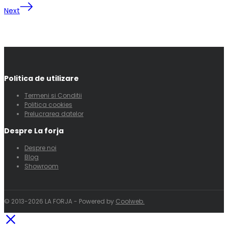
Next
Politica de utilizare
Termeni si Conditii
Politica cookies
Prelucrarea datelor
Despre La forja
Despre noi
Blog
Showroom
© 2013-2026 LA FORJA - Powered by
Coolweb.