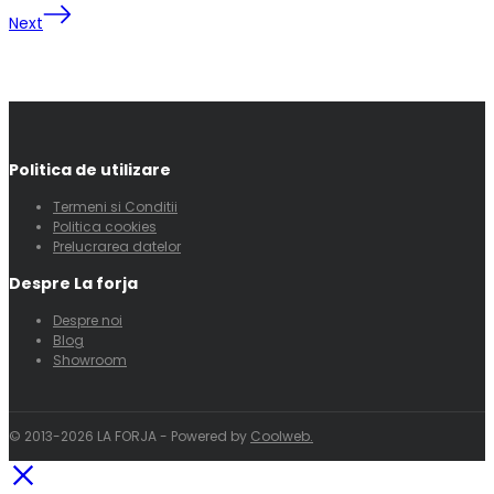
Next
Politica de utilizare
Termeni si Conditii
Politica cookies
Prelucrarea datelor
Despre La forja
Despre noi
Blog
Showroom
© 2013-2026 LA FORJA - Powered by
Coolweb.