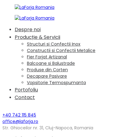
Despre noi
Producție & Servicii
Structuri si Confectii Inox
Constructii si Confectii Metalice
Fier Forjat Artizanal
Balcoane si Balustrade
Produse din Corten
Decapare Pasivare
Vopsitorie Termospumanta
Portofoliu
Contact
+40 742 115 845
office@laforja.ro
Str. Ghioceilor nr. 31, Cluj-Napoca, Romania