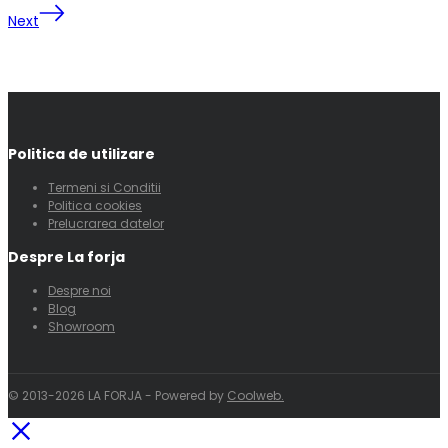
Next
Politica de utilizare
Termeni si Conditii
Politica cookies
Prelucrarea datelor
Despre La forja
Despre noi
Blog
Showroom
© 2013-2026 LA FORJA - Powered by
Coolweb.