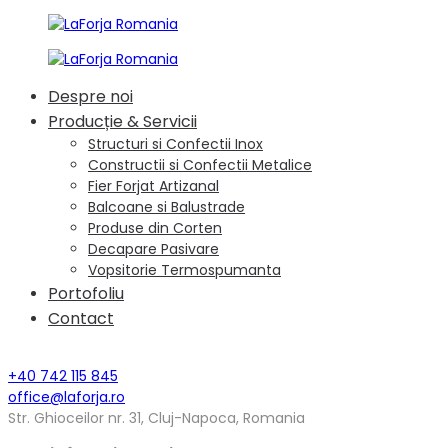
Despre noi
Producție & Servicii
Structuri si Confectii Inox
Constructii si Confectii Metalice
Fier Forjat Artizanal
Balcoane si Balustrade
Produse din Corten
Decapare Pasivare
Vopsitorie Termospumanta
Portofoliu
Contact
+40 742 115 845
office@laforja.ro
Str. Ghioceilor nr. 31, Cluj-Napoca, Romania