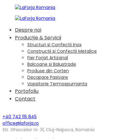
Despre noi
Producție & Servicii
Structuri si Confectii Inox
Constructii si Confectii Metalice
Fier Forjat Artizanal
Balcoane si Balustrade
Produse din Corten
Decapare Pasivare
Vopsitorie Termospumanta
Portofoliu
Contact
+40 742 115 845
office@laforja.ro
Str. Ghioceilor nr. 31, Cluj-Napoca, Romania