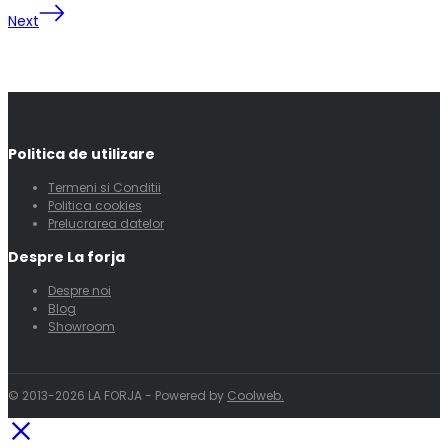
Next
Politica de utilizare
Termeni si Conditii
Politica cookies
Prelucrarea datelor
Despre La forja
Despre noi
Blog
Showroom
© 2013-2026 LA FORJA - Powered by
Coolweb.