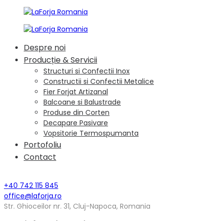
Despre noi
Producție & Servicii
Structuri si Confectii Inox
Constructii si Confectii Metalice
Fier Forjat Artizanal
Balcoane si Balustrade
Produse din Corten
Decapare Pasivare
Vopsitorie Termospumanta
Portofoliu
Contact
+40 742 115 845
office@laforja.ro
Str. Ghioceilor nr. 31, Cluj-Napoca, Romania