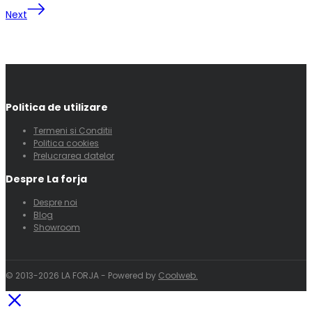
Next
Politica de utilizare
Termeni si Conditii
Politica cookies
Prelucrarea datelor
Despre La forja
Despre noi
Blog
Showroom
© 2013-2026 LA FORJA - Powered by
Coolweb.