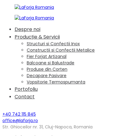
Despre noi
Producție & Servicii
Structuri si Confectii Inox
Constructii si Confectii Metalice
Fier Forjat Artizanal
Balcoane si Balustrade
Produse din Corten
Decapare Pasivare
Vopsitorie Termospumanta
Portofoliu
Contact
+40 742 115 845
office@laforja.ro
Str. Ghioceilor nr. 31, Cluj-Napoca, Romania