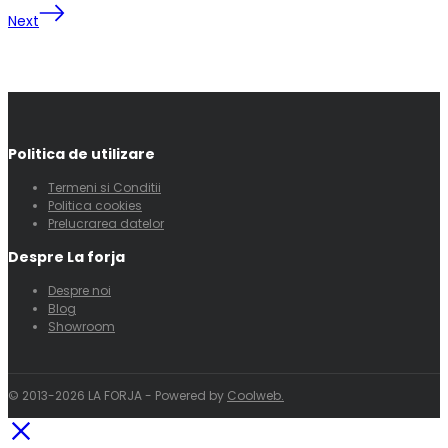
Next
Politica de utilizare
Termeni si Conditii
Politica cookies
Prelucrarea datelor
Despre La forja
Despre noi
Blog
Showroom
© 2013-2026 LA FORJA - Powered by
Coolweb.