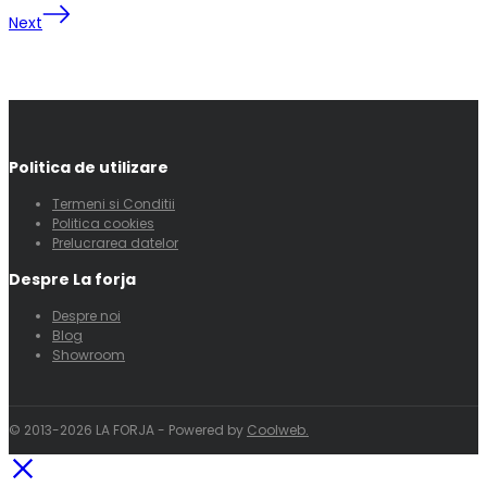
Next
Politica de utilizare
Termeni si Conditii
Politica cookies
Prelucrarea datelor
Despre La forja
Despre noi
Blog
Showroom
© 2013-2026 LA FORJA - Powered by
Coolweb.