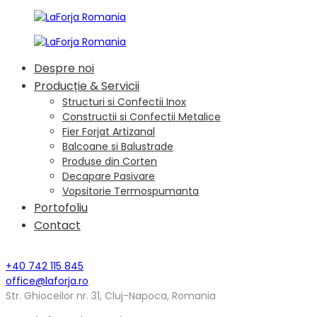
Despre noi
Producție & Servicii
Structuri si Confectii Inox
Constructii si Confectii Metalice
Fier Forjat Artizanal
Balcoane si Balustrade
Produse din Corten
Decapare Pasivare
Vopsitorie Termospumanta
Portofoliu
Contact
+40 742 115 845
office@laforja.ro
Str. Ghioceilor nr. 31, Cluj-Napoca, Romania