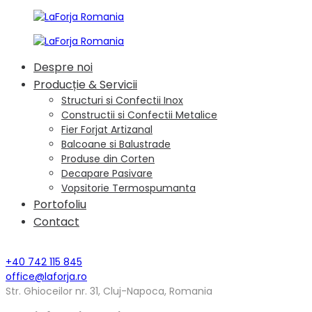
Despre noi
Producție & Servicii
Structuri si Confectii Inox
Constructii si Confectii Metalice
Fier Forjat Artizanal
Balcoane si Balustrade
Produse din Corten
Decapare Pasivare
Vopsitorie Termospumanta
Portofoliu
Contact
+40 742 115 845
office@laforja.ro
Str. Ghioceilor nr. 31, Cluj-Napoca, Romania