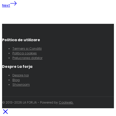
Next
Politica de utilizare
Termeni si Conditii
Politica cookies
Prelucrarea datelor
Despre La forja
Despre noi
Blog
Showroom
© 2013-2026 LA FORJA - Powered by
Coolweb.