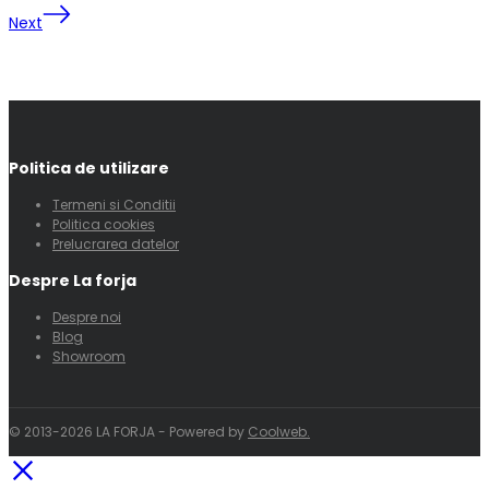
Next
Politica de utilizare
Termeni si Conditii
Politica cookies
Prelucrarea datelor
Despre La forja
Despre noi
Blog
Showroom
© 2013-2026 LA FORJA - Powered by
Coolweb.