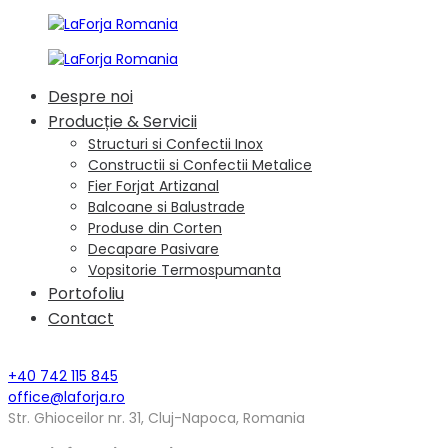
Despre noi
Producție & Servicii
Structuri si Confectii Inox
Constructii si Confectii Metalice
Fier Forjat Artizanal
Balcoane si Balustrade
Produse din Corten
Decapare Pasivare
Vopsitorie Termospumanta
Portofoliu
Contact
+40 742 115 845
office@laforja.ro
Str. Ghioceilor nr. 31, Cluj-Napoca, Romania