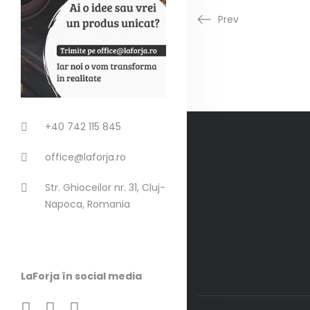
Prev
+40 742 115 845
office@laforja.ro
Str. Ghioceilor nr. 31, Cluj-
Napoca, Romania
LaForja în social media