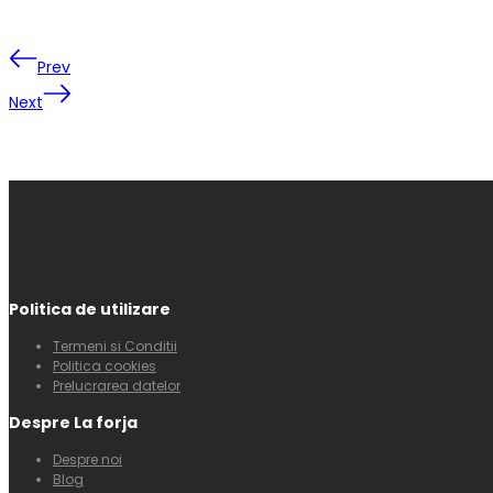
Prev
Next
Politica de utilizare
Termeni si Conditii
Politica cookies
Prelucrarea datelor
Despre La forja
Despre noi
Blog