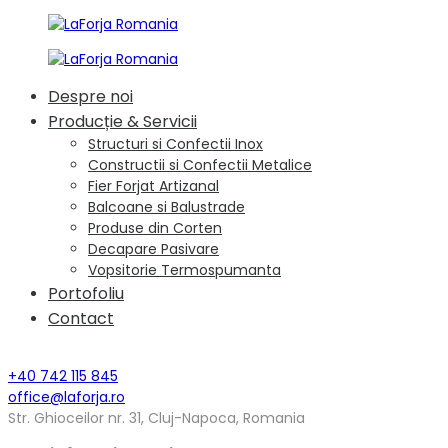
Despre noi
Producție & Servicii
Structuri si Confectii Inox
Constructii si Confectii Metalice
Fier Forjat Artizanal
Balcoane si Balustrade
Produse din Corten
Decapare Pasivare
Vopsitorie Termospumanta
Portofoliu
Contact
+40 742 115 845
office@laforja.ro
Str. Ghioceilor nr. 31, Cluj-Napoca, Romania