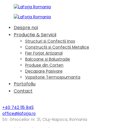
Despre noi
Producție & Servicii
Structuri si Confectii Inox
Constructii si Confectii Metalice
Fier Forjat Artizanal
Balcoane si Balustrade
Produse din Corten
Decapare Pasivare
Vopsitorie Termospumanta
Portofoliu
Contact
+40 742 115 845
office@laforja.ro
Str. Ghioceilor nr. 31, Cluj-Napoca, Romania