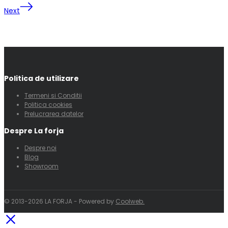
Next
Politica de utilizare
Termeni si Conditii
Politica cookies
Prelucrarea datelor
Despre La forja
Despre noi
Blog
Showroom
© 2013-2026 LA FORJA - Powered by
Coolweb.