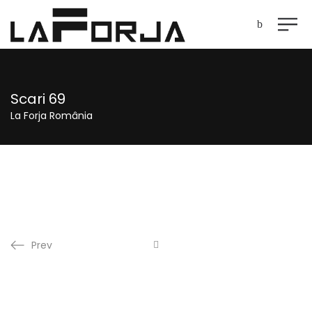
Scari 69
La Forja România
Prev