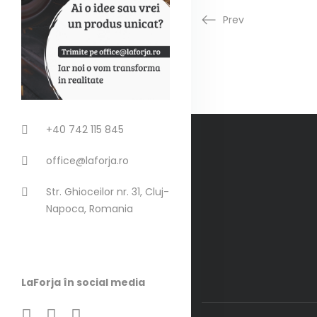
Prev
+40 742 115 845
office@laforja.ro
Str. Ghioceilor nr. 31, Cluj-
Napoca, Romania
LaForja în social media