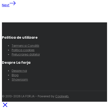
Next
Politica de utilizare
Termeni si Conditii
Politica cookies
Prelucrarea datelor
Despre La forja
Despre noi
Blog
Showroom
© 2013-2026 LA FORJA - Powered by
Coolweb.