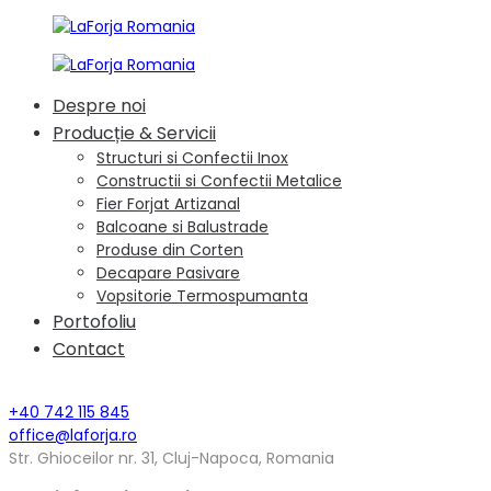
Despre noi
Producție & Servicii
Structuri si Confectii Inox
Constructii si Confectii Metalice
Fier Forjat Artizanal
Balcoane si Balustrade
Produse din Corten
Decapare Pasivare
Vopsitorie Termospumanta
Portofoliu
Contact
+40 742 115 845
office@laforja.ro
Str. Ghioceilor nr. 31, Cluj-Napoca, Romania