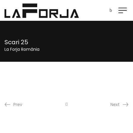
Scari 25
La Forja România
Prev
Next