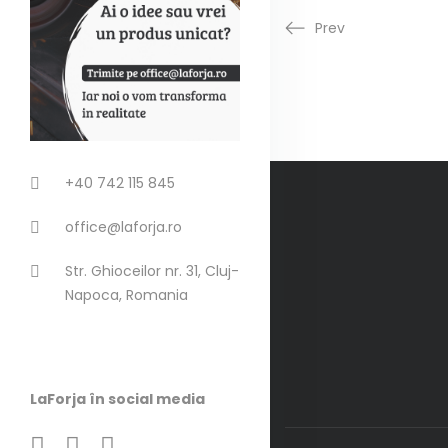
Prev
+40 742 115 845
office@laforja.ro
Str. Ghioceilor nr. 31, Cluj-
Napoca, Romania
LaForja în social media