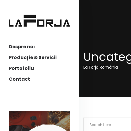
Despre noi
Uncateg
Producție & Servicii
La Forja România
Portofoliu
Contact