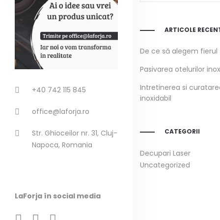
ARTICOLE RECEN
De ce să alegem fierul 
Pasivarea otelurilor ino
Intretinerea si curatare
+40 742 115 845
inoxidabil
office@laforja.ro
CATEGORII
Str. Ghioceilor nr. 31, Cluj-
Napoca, Romania
Decupari Laser
Uncategorized
LaForja în social media