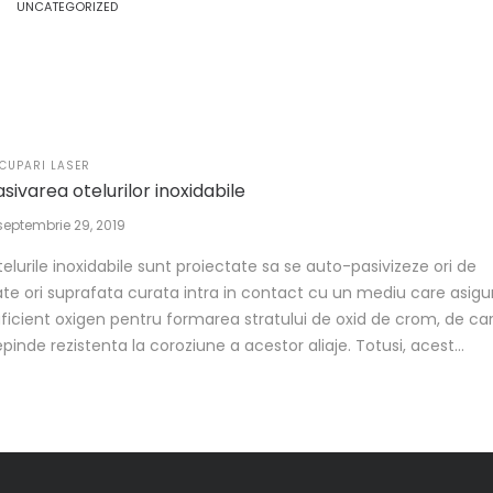
UNCATEGORIZED
STED
CUPARI LASER
sivarea otelurilor inoxidabile
Posted
septembrie 29, 2019
on
elurile inoxidabile sunt proiectate sa se auto-pasivizeze ori de
te ori suprafata curata intra in contact cu un mediu care asigu
ficient oxigen pentru formarea stratului de oxid de crom, de ca
pinde rezistenta la coroziune a acestor aliaje. Totusi, acest…