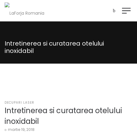
Intretinerea si curatarea otelului
inoxidabil
POSTED
DECUPARI LASER
IN
Intretinerea si curatarea otelului
inoxidabil
Posted
martie 19, 2018
on