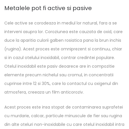
Metalele pot fi active si pasive
Cele active se corodeaza in mediul lor natural, fara a se
interveni asupra lor. Coroziunea este cauzata de oxid, care
duce la aparitia culorii galben rosiatica pana la brun inchis
(rugina). Acest proces este omniprezent si continuu, chiar
si in cazul otelului inoxidabil, contrar credintei populare.
Otelul inoxidabil este pasiv deoarece are in compozitie
elemente precum nichelul sau cromul, in concentratii
cuprinse intre 12 si 30%, care la contactul cu oxigenul din
atmosfera, creeaza un film anticoroziv.
Acest proces este insa stopat de contaminarea suprafetei
cu murdarie, calcar, particule minuscule de fier sau rugina
din alte oteluri non-inoxidabile cu care otelul inoxidabil intra