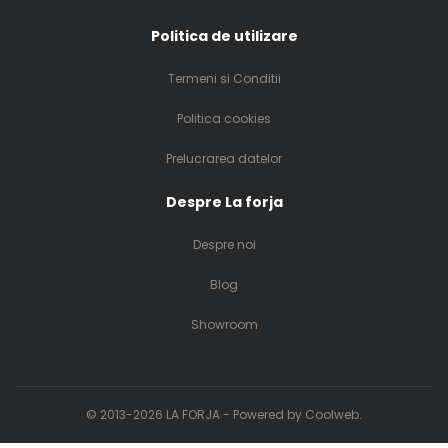
Politica de utilizare
Termeni si Conditii
Politica cookies
Prelucrarea datelor
Despre La forja
Despre noi
Blog
Showroom
© 2013-2026 LA FORJA - Powered by
Coolweb.